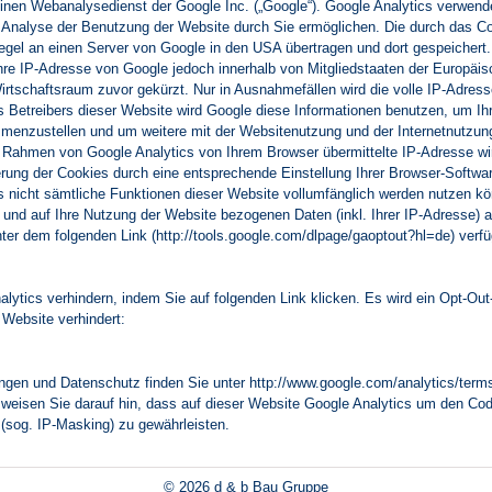
inen Webanalysedienst der Google Inc. („Google“). Google Analytics verwendet
Analyse der Benutzung der Website durch Sie ermöglichen. Die durch das Co
gel an einen Server von Google in den USA übertragen und dort gespeichert. I
hre IP-Adresse von Google jedoch innerhalb von Mitgliedstaaten der Europäis
schaftsraum zuvor gekürzt. Nur in Ausnahmefällen wird die volle IP-Adress
es Betreibers dieser Website wird Google diese Informationen benutzen, um 
mmenzustellen und um weitere mit der Websitenutzung und der Internetnutzu
m Rahmen von Google Analytics von Ihrem Browser übermittelte IP-Adresse wi
ng der Cookies durch eine entsprechende Einstellung Ihrer Browser-Software
ls nicht sämtliche Funktionen dieser Website vollumfänglich werden nutzen k
und auf Ihre Nutzung der Website bezogenen Daten (inkl. Ihrer IP-Adresse) a
ter dem folgenden Link (http://tools.google.com/dlpage/gaoptout?hl=de) verf
ytics verhindern, indem Sie auf folgenden Link klicken. Es wird ein Opt-Out
Website verhindert:
gen und Datenschutz finden Sie unter http://www.google.com/analytics/terms
ir weisen Sie darauf hin, dass auf dieser Website Google Analytics um den Co
(sog. IP-Masking) zu gewährleisten.
© 2026 d & b Bau Gruppe