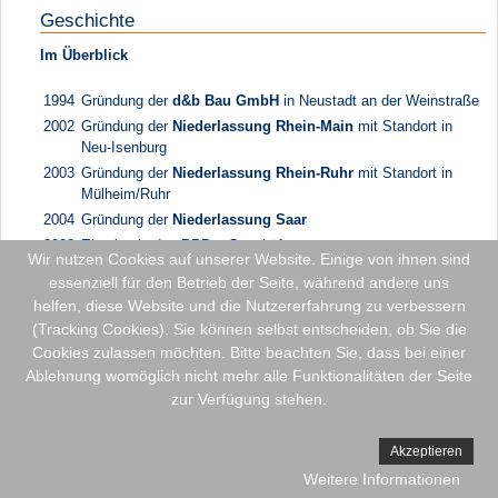
Geschichte
Im Überblick
1994
Gründung der
d&b Bau GmbH
in Neustadt an der Weinstraße
2002
Gründung der
Niederlassung Rhein-Main
mit Standort in
Neu-Isenburg
2003
Gründung der
Niederlassung Rhein-Ruhr
mit Standort in
Mülheim/Ruhr
2004
Gründung der
Niederlassung Saar
2008
Einstieg in das PPP – Geschäft
Wir nutzen Cookies auf unserer Website. Einige von ihnen sind
2012
Gründung der
d&b Immobilien GmbH
. Einstieg in das
essenziell für den Betrieb der Seite, während andere uns
Immobiliengeschäft
helfen, diese Website und die Nutzererfahrung zu verbessern
2013
Verlegung der
Niederlassung Rhein-Ruhr
nach Essen
(Tracking Cookies). Sie können selbst entscheiden, ob Sie die
Cookies zulassen möchten. Bitte beachten Sie, dass bei einer
Ablehnung womöglich nicht mehr alle Funktionalitäten der Seite
© 2026 d & b Bau Gruppe
zur Verfügung stehen.
Akzeptieren
Weitere Informationen