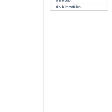
d & b Bau
d & b Immobilien