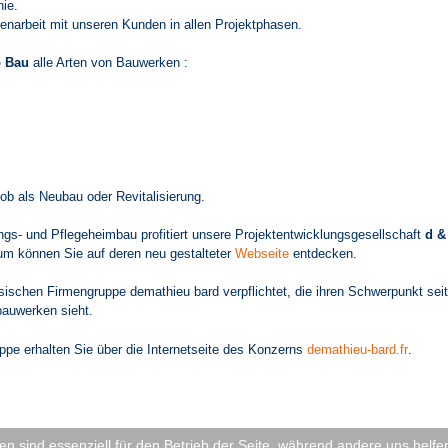
ie.
enarbeit mit unseren Kunden in allen Projektphasen.
b Bau
alle Arten von Bauwerken :
ob als Neubau oder Revitalisierung.
- und Pflegeheimbau profitiert unsere Projektentwicklungsgesellschaft
d &
um können Sie auf deren neu gestalteter
Webseite
entdecken.
sischen Firmengruppe demathieu bard verpflichtet, die ihren Schwerpunkt seit
auwerken sieht.
ppe erhalten Sie über die Internetseite des Konzerns
demathieu-bard.fr
.
en sind essenziell für den Betrieb der Seite, während andere uns helf