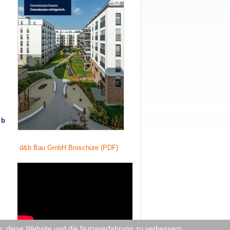
 b
d&b Bau GmbH Broschüre (PDF)
en, diese Website und die Nutzererfahrung zu verbessern