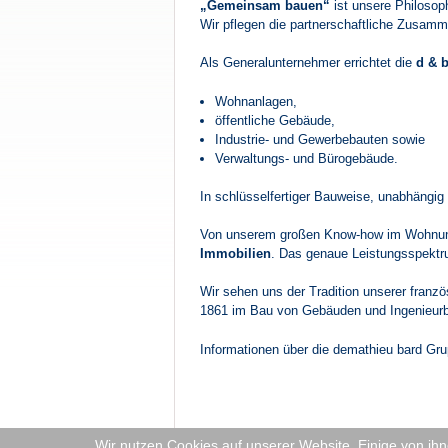
„Gemeinsam bauen“
ist unsere Philosoph
Wir pflegen die partnerschaftliche Zusamm
Als Generalunternehmer errichtet die
d & 
Wohnanlagen,
öffentliche Gebäude,
Industrie- und Gewerbebauten sowie
Verwaltungs- und Bürogebäude.
In schlüsselfertiger Bauweise, unabhängig 
Von unserem großen Know-how im Wohnungs
Immobilien
. Das genaue Leistungsspektr
Wir sehen uns der Tradition unserer franzö
1861 im Bau von Gebäuden und Ingenieurb
Informationen über die demathieu bard Gru
Wir nutzen Cookies auf unserer Website. Einige von ihn